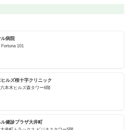
ヤル病院
tuna 101
木ヒルズ桜十字クリニック
1 六本木ヒルズ森タワー6階
ベル健診プラザ大井町
1 大井町トラックス ビジネスタワー5階