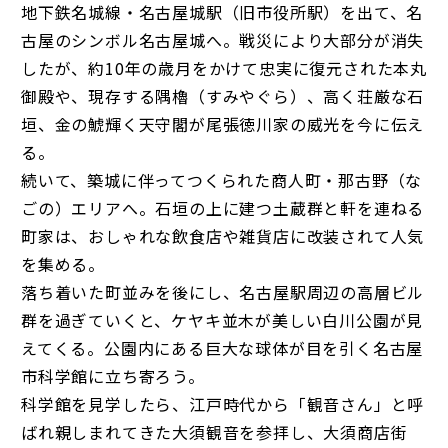
地下鉄名城線・名古屋城駅（旧市役所駅）を出て、名
古屋のシンボル名古屋城へ。戦災により大部分が消失
したが、約10年の歳月をかけて忠実に復元された本丸
御殿や、現存する隅櫓（すみやぐら）、高く荘厳な石
垣、金の鯱輝く天守閣が尾張徳川家の威光を今に伝え
る。
続いて、築城に伴ってつくられた商人町・那古野（な
ごの）エリアへ。石垣の上に建つ土蔵群と軒を連ねる
町家は、おしゃれな飲食店や雑貨店に改装されて人気
を集める。
落ち着いた町並みを後にし、名古屋駅周辺の高層ビル
群を過ぎていくと、ケヤキ並木が美しい白川公園が見
えてくる。公園内にある巨大な球体が目を引く名古屋
市科学館に立ち寄ろう。
科学館を見学したら、江戸時代から「観音さん」と呼
ばれ親しまれてきた大須観音を参拝し、大須商店街