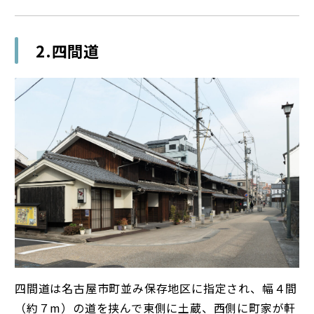
2.四間道
四間道は名古屋市町並み保存地区に指定され、幅４間
（約７m）の道を挟んで東側に土蔵、西側に町家が軒