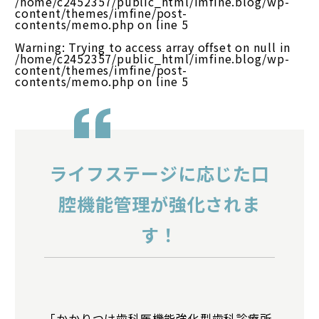
/home/c2452357/public_html/imfine.blog/wp-
content/themes/imfine/post-
contents/memo.php
on line
5
Warning
: Trying to access array offset on null in
/home/c2452357/public_html/imfine.blog/wp-
content/themes/imfine/post-
contents/memo.php
on line
5
ライフステージに応じた口
腔機能管理が強化されま
す！
「かかりつけ歯科医機能強化型歯科診療所