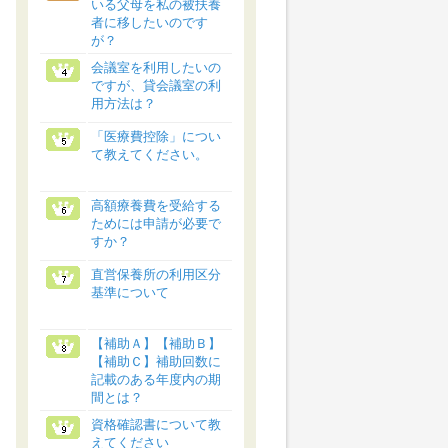
いる父母を私の被扶養
者に移したいのです
が？
会議室を利用したいの
ですが、貸会議室の利
用方法は？
「医療費控除」につい
て教えてください。
高額療養費を受給する
ためには申請が必要で
すか？
直営保養所の利用区分
基準について
【補助Ａ】【補助Ｂ】
【補助Ｃ】補助回数に
記載のある年度内の期
間とは？
資格確認書について教
えてください