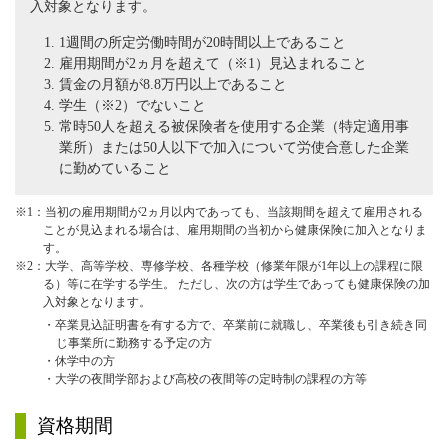
入対象となります。
1週間の所定労働時間が20時間以上であること
雇用期間が2ヵ月を超えて（※1）見込まれること
賃金の月額が8.8万円以上であること
学生（※2）でないこと
常時50人を超える被保険者を使用する企業（特定適用事
業所）または50人以下で加入について労使合意した企業
に勤めていること
※1：当初の雇用期間が2ヵ月以内であっても、当該期間を超えて雇用される
ことが見込まれる場合は、雇用期間の当初から健康保険に加入となりま
す。
※2：大学、高等学校、専修学校、各種学校（修業年限が1年以上の課程に限
る）等に在学する学生。 ただし、次の方は学生であっても健康保険の加
入対象となります。
・卒業見込証明書を有する方で、卒業前に就職し、卒業後も引き続き同
じ事業所に勤務する予定の方
・休学中の方
・大学の夜間学部および高校の夜間等の定時制の課程の方等
資格期間